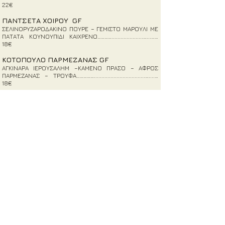
22€
ΠΑΝΤΣΕΤΑ ΧΟΙΡΟΥ GF
ΣΕΛΙΝΟΡΥΖΑΡΟΔΑΚΙΝΟ ΠΟΥΡΕ – ΓΕΜΙΣΤΟ ΜΑΡΟΥΛΙ ΜΕ
ΠΑΤΑΤΑ ΚΟΥΝΟΥΠΙΔΙ ΚΑΙΧΡΕΝΟ………….....................…...……
18€
ΚΟΤΟΠΟΥΛΟ ΠΑΡΜΕΖΑΝΑΣ GF
ΑΓΚΙΝΑΡΑ ΙΕΡΟΥΣΑΛΗΜ –ΚΑΜΕΝΟ ΠΡΑΣΟ – ΑΦΡΟΣ
ΠΑΡΜΕΖΑΝΑΣ – ΤΡΟΥΦΑ……………..................................…....…
18€
ΜΟΣΧΑΡΙΣΙΟ ΦΙΛΕΤΟ GF
ΠΑΤΑΤΑ ΤΣΙΜΙΤΣΟΥΡΙ – ΠΑΝΤΖΑΡΙ –ΦΡΟΥΤΑ ΤΟΥ
ΔΑΣΟΥΣ
…………………………………………….........................................36.
00
ΜΕΛΙΤΖΑΝΑ ΜΕ MISO Ⓥ GF VG
ΜΕΛΙΤΖΑΝΑ – MISO – -ΜΑΥΡΟ ΣΚΟΡΔO…………………......…16€
ΚΟΥΝΟΥΠΙΔΙ STEAK Ⓥ- GF
ΜΑΓΙΟΝΕΖΑ-ΚΟΥΡΚΟΥΜΑΣ– ΣΤΑΦΙΔΕΣ – MACADEMIA
……………………………..……………..
…..........................................................16€
ΧΤΑΠΟΔΙ BRAISED GF
ΦΑΒΑ ΜΕ MISO – ΚΟΥΣΚΟΥΣ ΑΠΟ ΚΟΥΝΟΥΠΙΔΙ- ΣΑΛΑΜΙ
ΛΕΥΚΑΔΟΣ ……………………………………………………................………………