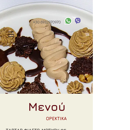
+30 6932970970
Μενού
ΟΡΕΚΤΙΚΑ