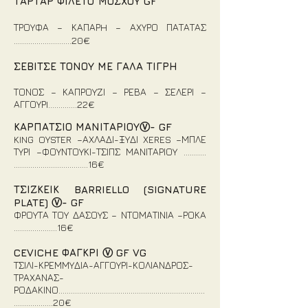
ΤΑΡΤΑΡ ΦΙΛΕΤΟ ΜΟΣΧΟΥ GF
ΤΡΟΥΦΑ – ΚΑΠΑΡH – ΑΧΥΡΟ ΠΑΤΑΤΑΣ
…………………...….20
€
ΣΕΒΙΤΣΕ ΤΟΝΟΥ ΜΕ ΓΑΛΑ ΤΙΓΡΗ
ΤΟΝΟΣ – ΚΑΠΡΟΥΖΙ – ΡΕΒΑ – ΣΕΛΕΡΙ –
ΑΓΓΟΥΡI…….…….22€
ΚΑΡΠΑΤΣΙΟ ΜΑΝΙΤΑΡΙΟΥⓋ- GF
KING OYSTER –Α
ΧΛΑΔΙ-ΞΥΔΙ XERES –ΜΠΛΕ
ΤΥΡΙ –ΦΟΥΝΤΟΥΚΙ-ΤΣΙΠΣ ΜΑΝΙΤΑΡΙΟΥ ………..
…….……................
…….16€
ΤΣΙΖΚΕΙΚ BARRIELLO (SIGNATURE
PLATE) Ⓥ- GF
ΦΡΟΥΤΑ ΤΟΥ ΔΑΣΟΥΣ – ΝΤΟΜΑΤΙΝΙΑ –ΡΟΚΑ
………………...16€
CEVICHE ΦΑΓΚΡΙ Ⓥ GF VG
ΤΣΙΛΙ-ΚΡΕΜΜΥΔΙΑ-ΑΓΓΟΥΡΙ-ΚΟΛΙΑΝΔΡΟΣ-
ΤΡΑΧΑΝΑΣ-
ΡΟΔΑΚΙΝΟ……………………...............................................
...................20€